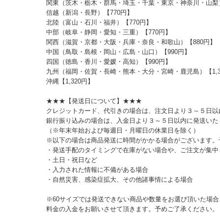
関東（茨木・栃木・群馬・埼玉・千葉・東京・神奈川・山梨）
信越（新潟・長野）【770円】
北陸（富山・石川・福井）【770円】
中部（岐阜・静岡・愛知・三重）【770円】
関西（滋賀・京都・大阪・兵庫・奈良・和歌山）【880円】
中国（鳥取・島根・岡山・広島・山口）【990円】
四国（徳島・香川・愛媛・高知）【990円】
九州（福岡・佐賀・長崎・熊本・大分・宮崎・鹿児島）【1,3
沖縄【1,320円】
★★★【発送日について】★★★
クレジットカード、代引きの場合は、注文日より３～５日以
銀行振り込みの場合は、入金日より３～５日以内に発送いた
（※年末年始および毎週日・月曜日の休業日を除く）
※以下の場合は商品発送に時間がかかる場合がございます。
・発送手配のタイミングで在庫がない場合や、ご注文が集中
・土日・祝日など
・入力された情報に不備がある場合
・自然災害、感染症拡大、その他諸事情による場合
※60サイズでは発送できない商品や数量をお選び頂いた場
料金の入金をお願いさせて頂きます。予めご了承ください