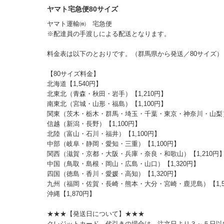
ヤマト宅急便80サイズ
ヤマト運輸㈱ 宅急便
※配達員の手渡しによる配送となります。
料金表は以下のとおりです。（群馬県から発送／80サイズ）
【80サイズ料金】
北海道【1,540円】
北東北（青森・秋田・岩手）【1,210円】
南東北（宮城・山形・福島）【1,100円】
関東（茨木・栃木・群馬・埼玉・千葉・東京・神奈川・山梨）【
信越（新潟・長野）【1,100円】
北陸（富山・石川・福井）【1,100円】
中部（岐阜・静岡・愛知・三重）【1,100円】
関西（滋賀・京都・大阪・兵庫・奈良・和歌山）【1,210円
中国（鳥取・島根・岡山・広島・山口）【1,320円】
四国（徳島・香川・愛媛・高知）【1,320円】
九州（福岡・佐賀・長崎・熊本・大分・宮崎・鹿児島）【1,5
沖縄【1,870円】
★★★【発送日について】★★★
クレジットカード、代引きの場合は、注文日より３～５日以