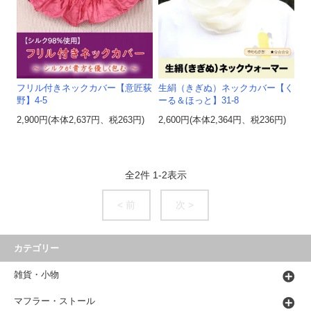
フリル付きネックカバー【意匠荻
生絹（きぎぬ）ネックカバー【く
野】4-5
ーる＆ほっと】31-8
2,900円(本体2,637円、税263円)
2,600円(本体2,364円、税236円)
全
2
件
1
-
2
表示
< 前
次 >
カテゴリー
雑貨・小物
マフラー・ストール