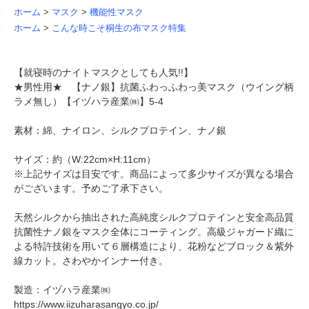
ホーム
>
マスク
>
機能性マスク
ホーム
>
こんな時こそ桐生の布マスク特集
【就寝時のナイトマスクとしても人気!!】
★男性用★ 【ナノ銀】抗菌ふわっふわっ美マスク（ウイング柄
ラメ無し）【イヅハラ産業㈱】5-4
素材：綿、ナイロン、シルクプロテイン、ナノ銀
サイズ：約（W:22cm×H:11cm）
※上記サイズは目安です。商品によって多少サイズが異なる場合
がございます。予めご了承下さい。
天然シルクから抽出された高純度シルクプロテインと安全高品質
抗菌性ナノ銀をマスク全体にコーティング。高級ジャガード織に
よる特許技術を用いて６層構造により、花粉などブロック＆紫外
線カット。さわやかインナー付き。
製造：イヅハラ産業㈱
https://www.iizuharasangyo.co.jp/