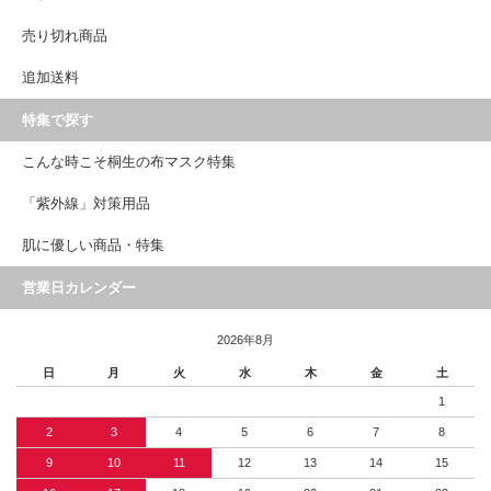
売り切れ商品
追加送料
特集で探す
こんな時こそ桐生の布マスク特集
「紫外線」対策用品
肌に優しい商品・特集
営業日カレンダー
2026年8月
日
月
火
水
木
金
土
1
2
3
4
5
6
7
8
9
10
11
12
13
14
15