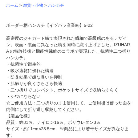
ホーム
>
雑貨・小物
>
ハンカチ
ボーダー柄ハンカチ【イヅハラ産業㈱】5-22
高密度のジャガード織で表現された繊細で高級感のあるデザイ
ン。表面・裏面に異なった柄を同時に織り上げました。IZUHAR
A の特許技術と機能性繊維のコラボで実現した、抗菌性二つ折り
ハンカチ。
・抗菌性で衛生的
・吸水速乾に優れた構造
・防臭効果で嫌な臭いを抑制
・肌触りが良くさらさら快適
・二つ折りでコンパクト、ポケットサイズで収納らくらく
・シワにならない
☆ご使用方法：二つ折りのまま使用して、ご使用後は使った面を
内側にして折り返し収納してください。
【製品仕様】
品質：綿81％、ナイロン16％、ポリウレタン3％
サイズ：約11cm×23.5cm ※商品により若干サイズが異なりま
す。